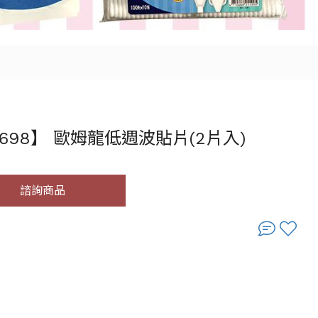
0698】 歐姆龍低週波貼片(2片入)
諮詢商品