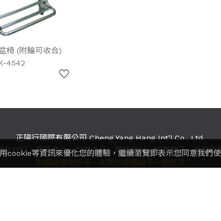
便盆椅 (附輪可收合)
K-4542
正陽行國際有限公司 Cheng Yang Hang Int’l Co., Ltd.
衛生材料
•
醫藥產品
•
保健食品
•
醫療器材
•
婦嬰用品
•
批發零
用cookie等資訊來優化您的體驗，繼續瀏覽即表示您同意我們
本網站僅供參考，未開放販售給予一般民眾
：(02)2891-5667 / 2811-9817 / 2811-4257
傳真：
2891-9
地址：11259
台北市北投區立德路120巷21號1樓
All rights reserved • 版權所有，轉載必究