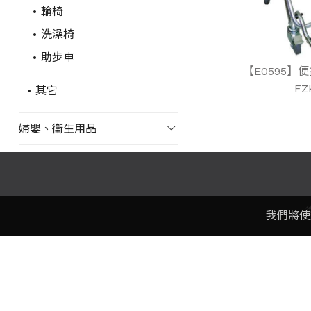
輪椅
洗澡椅
助步車
【E0595】
FZ
其它
婦嬰、衛生用品
我們將使
電話