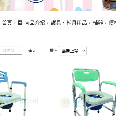
首頁
商品介紹
護具、輔具用品
輔器
便
確定
排序