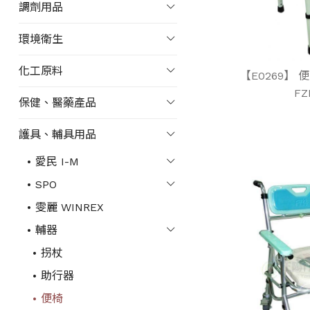
調劑用品
環境衛生
化工原料
【E0269】 
FZ
保健、醫藥產品
護具、輔具用品
愛民 I-M
SPO
雯麗 WINREX
輔器
拐杖
助行器
便椅