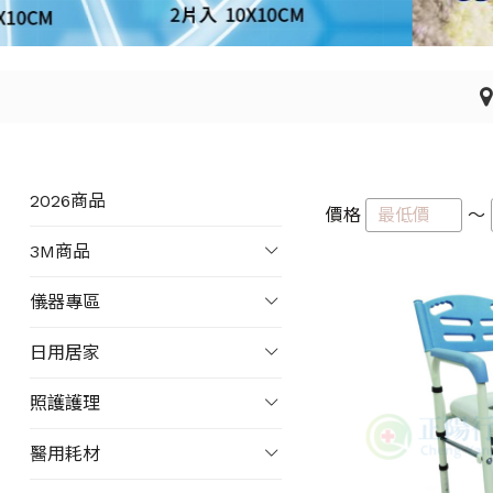
2026商品
價格
～
3M商品
儀器專區
日用居家
照護護理
醫用耗材