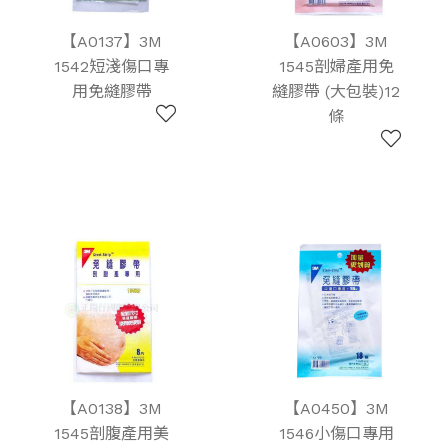
【A0137】3M
【A0603】3M
1542短淺傷口專
1545剖婦產用免
用免縫膠帶
縫膠帶 (大包裝)12
條
【A0138】3M
【A0450】3M
1545剖腹產用美
1546小傷口專用